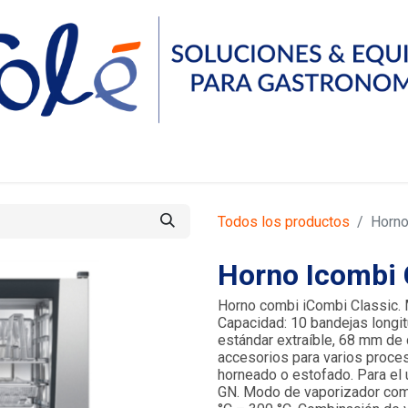
Servicios
Compañía
Recursos
Contáctanos
Todos los productos
Horno
Horno Icombi 
Horno combi iCombi Classic. 
Capacidad: 10 bandejas longit
estándar extraíble, 68 mm de 
accesorios para varios proces
horneado o estofado. Para el 
GN. Modo de vaporizador combi