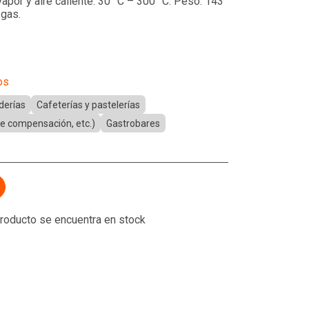
apor y aire caliente: 30 °C – 300 °C. Peso: 143
 gas.
os
derías
Cafeterías y pastelerías
 de compensación, etc.)
Gastrobares
 producto se encuentra en stock