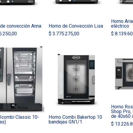
Horno Aria
 de convección Anna
Horno de Convección Lisa
eléctrico
6.250,00
$
3.775.275,00
$
8.139.60
Horno Ross
Shop Pro, 
de 40x60
Icombi Classic 10-
Horno Combi Bakertop 10
as)
bandejas GN1/1
$
13.226.8