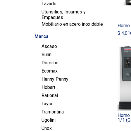
Lavado
Utensilios, Insumos y
Empaques
Mobiliario en acero inoxidable
Horno
$
4.01
Marca
Ascaso
Bunn
Docriluc
Ecomax
Henny Penny
Hobart
Rational
Tayco
Tramontina
Horno 
1/1 (G
Ugolini
Unox