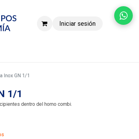
Iniciar sesión
Agenda una demostración
lla Inox GN 1/1
GN 1/1
ecipientes dentro del horno combi.
os