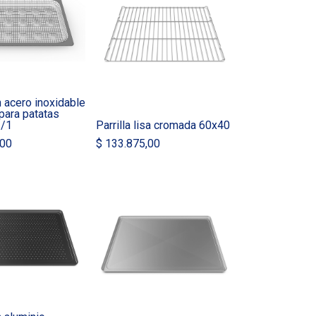
 acero inoxidable
para patatas
1/1
Parrilla lisa cromada 60x40
,00
$
133.875,00