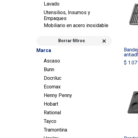
Lavado
Utensilios, Insumos y
Empaques
Mobiliario en acero inoxidable
Borrar filtros
Bandej
Marca
antiad
Ascaso
$
1.07
Bunn
Docriluc
Ecomax
Henny Penny
Hobart
Rational
Tayco
Tramontina