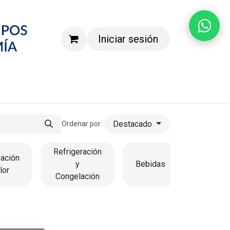
Iniciar sesión
Agenda una demostración
Destacado
Ordenar por:
Refrigeración
ación
y
Bebidas
Lavado
lor
Congelación