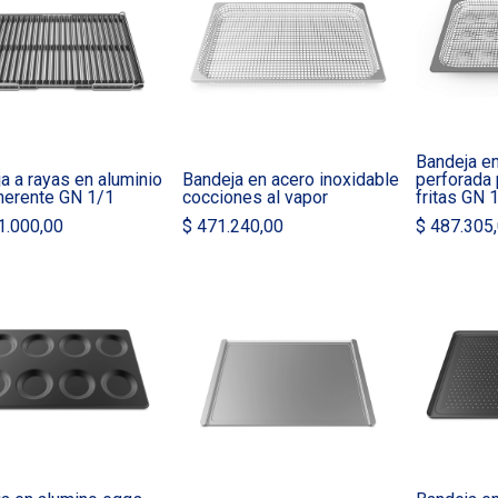
Bandeja en
a a rayas en aluminio
Bandeja en acero inoxidable
perforada 
herente GN 1/1
cocciones al vapor
fritas GN 
1.000,00
$
471.240,00
$
487.305