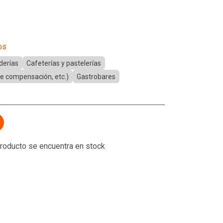
os
derías
Cafeterías y pastelerías
 de compensación, etc.)
Gastrobares
 producto se encuentra en stock